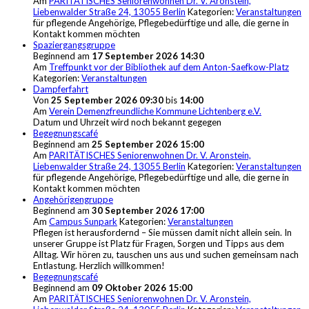
Am
PARITÄTISCHES Seniorenwohnen Dr. V. Aronstein,
Liebenwalder Straße 24, 13055 Berlin
Kategorien:
Veranstaltungen
für pflegende Angehörige, Pflegebedürftige und alle, die gerne in
Kontakt kommen möchten
Spaziergangsgruppe
Beginnend am
17 September 2026 14:30
Am
Treffpunkt vor der Bibliothek auf dem Anton-Saefkow-Platz
Kategorien:
Veranstaltungen
Dampferfahrt
Von
25 September 2026 09:30
bis
14:00
Am
Verein Demenzfreundliche Kommune Lichtenberg e.V.
Datum und Uhrzeit wird noch bekannt gegegen
Begegnungscafé
Beginnend am
25 September 2026 15:00
Am
PARITÄTISCHES Seniorenwohnen Dr. V. Aronstein,
Liebenwalder Straße 24, 13055 Berlin
Kategorien:
Veranstaltungen
für pflegende Angehörige, Pflegebedürftige und alle, die gerne in
Kontakt kommen möchten
Angehörigengruppe
Beginnend am
30 September 2026 17:00
Am
Campus Sunpark
Kategorien:
Veranstaltungen
Pflegen ist herausfordernd – Sie müssen damit nicht allein sein. In
unserer Gruppe ist Platz für Fragen, Sorgen und Tipps aus dem
Alltag. Wir hören zu, tauschen uns aus und suchen gemeinsam nach
Entlastung. Herzlich willkommen!
Begegnungscafé
Beginnend am
09 Oktober 2026 15:00
Am
PARITÄTISCHES Seniorenwohnen Dr. V. Aronstein,