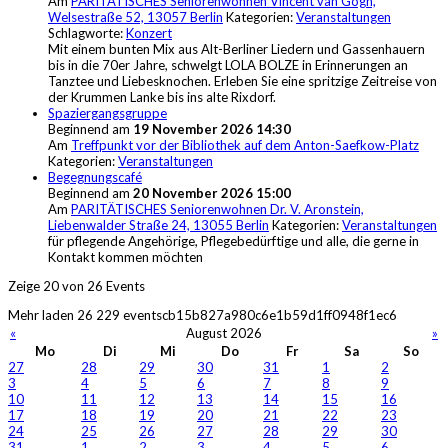
Am
PARITÄTISCHES Seniorenwohnen Vincent van Gogh,
Welsestraße 52, 13057 Berlin
Kategorien:
Veranstaltungen
Schlagworte:
Konzert
Mit einem bunten Mix aus Alt-Berliner Liedern und Gassenhauern
bis in die 70er Jahre, schwelgt LOLA BOLZE in Erinnerungen an
Tanztee und Liebesknochen. Erleben Sie eine spritzige Zeitreise von
der Krummen Lanke bis ins alte Rixdorf.
Spaziergangsgruppe
Beginnend am
19 November 2026 14:30
Am
Treffpunkt vor der Bibliothek auf dem Anton-Saefkow-Platz
Kategorien:
Veranstaltungen
Begegnungscafé
Beginnend am
20 November 2026 15:00
Am
PARITÄTISCHES Seniorenwohnen Dr. V. Aronstein,
Liebenwalder Straße 24, 13055 Berlin
Kategorien:
Veranstaltungen
für pflegende Angehörige, Pflegebedürftige und alle, die gerne in
Kontakt kommen möchten
Zeige
20
von 26 Events
Mehr laden
26
229
eventscb15b827a980c6e1b59d1ff0948f1ec6
«
August 2026
»
Mo
Di
Mi
Do
Fr
Sa
So
27
28
29
30
31
1
2
3
4
5
6
7
8
9
10
11
12
13
14
15
16
17
18
19
20
21
22
23
24
25
26
27
28
29
30
31
1
2
3
4
5
6