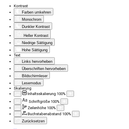
Kontrast
Farben umkehren
Monochrom
Dunkler Kontrast
Heller Kontrast
Niedrige Sättigung
Hohe Sättigung
Text
Links hervorheben
Überschriften hervorheben
Bildschirmleser
Lesemodus
Skalierung
Inhaltsskalierung
100
%
Aa
Schriftgröße
100
%
Zeilenhöhe
100
%
Buchstabenabstand
100
%
Zurücksetzen