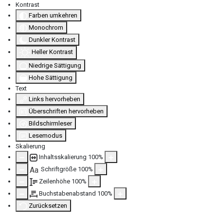
Kontrast
Farben umkehren
Monochrom
Dunkler Kontrast
Heller Kontrast
Niedrige Sättigung
Hohe Sättigung
Text
Links hervorheben
Überschriften hervorheben
Bildschirmleser
Lesemodus
Skalierung
Inhaltsskalierung
100
%
Schriftgröße
100
%
Aa
Zeilenhöhe
100
%
Buchstabenabstand
100
%
Zurücksetzen