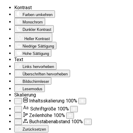
Kontrast
Farben umkehren
Monochrom
Dunkler Kontrast
Heller Kontrast
Niedrige Sättigung
Hohe Sättigung
Text
Links hervorheben
Überschriften hervorheben
Bildschirmleser
Lesemodus
Skalierung
Inhaltsskalierung
100
%
Aa
Schriftgröße
100
%
Zeilenhöhe
100
%
Buchstabenabstand
100
%
Zurücksetzen