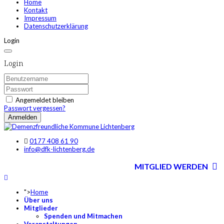
Home
Kontakt
Impressum
Datenschutzerklärung
Login
Login
Angemeldet bleiben
Passwort vergessen?
Anmelden
0177 408 61 90
info@dfk-lichtenberg.de
MITGLIED WERDEN
">
Home
Über uns
Mitglieder
Spenden und Mitmachen