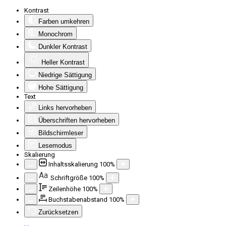
Kontrast
Farben umkehren
Monochrom
Dunkler Kontrast
Heller Kontrast
Niedrige Sättigung
Hohe Sättigung
Text
Links hervorheben
Überschriften hervorheben
Bildschirmleser
Lesemodus
Skalierung
Inhaltsskalierung
100
%
Aa
Schriftgröße
100
%
Zeilenhöhe
100
%
Buchstabenabstand
100
%
Zurücksetzen