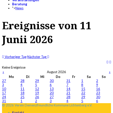
Veranstaltungen
Beratung
">
News
Ereignisse von 11
Junii 2026
Vorheriger Tag
Nächster Tag
Keine Ereignisse
«
August 2026
»
Mo
Di
Mi
Do
Fr
Sa
So
27
28
29
30
31
1
2
3
4
5
6
7
8
9
10
11
12
13
14
15
16
17
18
19
20
21
22
23
24
25
26
27
28
29
30
31
1
2
3
4
5
6
© 2026 Verein Demenzfreundliche Kommune Lichtenberg e.V.
Kontakt