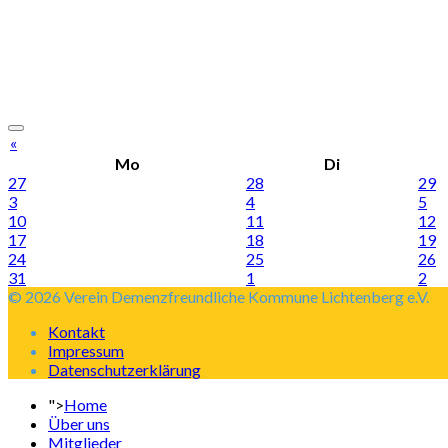
«
Mo
Di
27
28
29
3
4
5
10
11
12
17
18
19
24
25
26
31
1
2
© 2026 Verein Demenzfreundliche Kommune Lichtenberg e.V.
Kontakt
Impressum
Datenschutzerklärung
">
Home
Über uns
Mitglieder