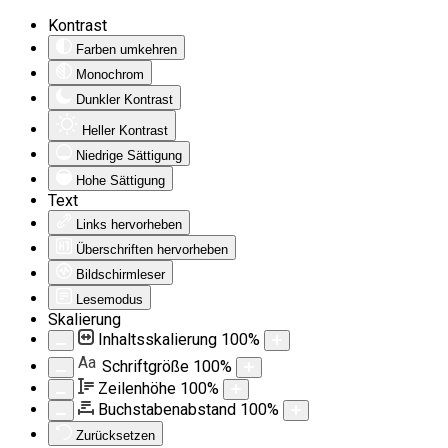
Kontrast
Farben umkehren
Monochrom
Dunkler Kontrast
Heller Kontrast
Niedrige Sättigung
Hohe Sättigung
Text
Links hervorheben
Überschriften hervorheben
Bildschirmleser
Lesemodus
Skalierung
Inhaltsskalierung
100
%
Aa
Schriftgröße
100
%
Zeilenhöhe
100
%
Buchstabenabstand
100
%
Zurücksetzen