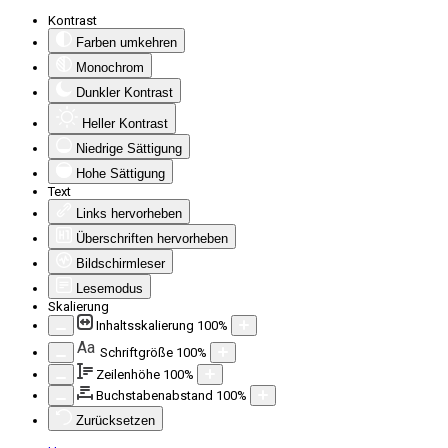
Kontrast
Farben umkehren
Monochrom
Dunkler Kontrast
Heller Kontrast
Niedrige Sättigung
Hohe Sättigung
Text
Links hervorheben
Überschriften hervorheben
Bildschirmleser
Lesemodus
Skalierung
Inhaltsskalierung
100
%
Aa
Schriftgröße
100
%
Zeilenhöhe
100
%
Buchstabenabstand
100
%
Zurücksetzen