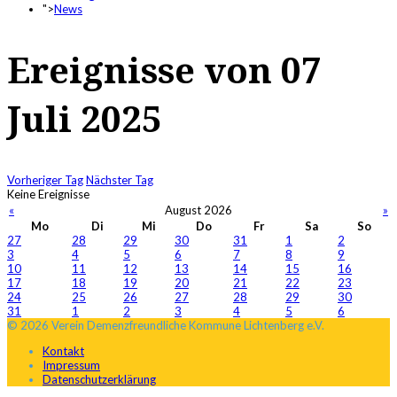
">
News
Ereignisse von 07
Juli 2025
Vorheriger Tag
Nächster Tag
Keine Ereignisse
«
August 2026
»
Mo
Di
Mi
Do
Fr
Sa
So
27
28
29
30
31
1
2
3
4
5
6
7
8
9
10
11
12
13
14
15
16
17
18
19
20
21
22
23
24
25
26
27
28
29
30
31
1
2
3
4
5
6
© 2026 Verein Demenzfreundliche Kommune Lichtenberg e.V.
Kontakt
Impressum
Datenschutzerklärung