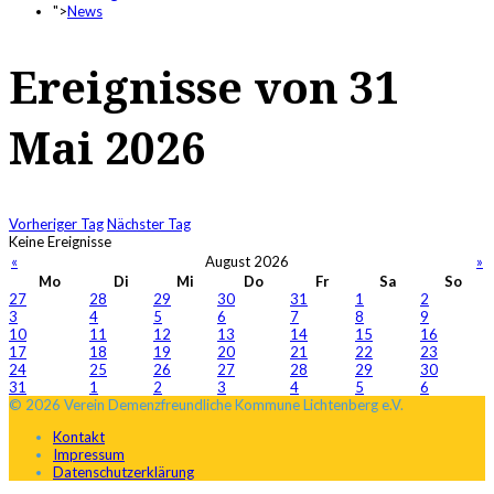
">
News
Ereignisse von 31
Mai 2026
Vorheriger Tag
Nächster Tag
Keine Ereignisse
«
August 2026
»
Mo
Di
Mi
Do
Fr
Sa
So
27
28
29
30
31
1
2
3
4
5
6
7
8
9
10
11
12
13
14
15
16
17
18
19
20
21
22
23
24
25
26
27
28
29
30
31
1
2
3
4
5
6
© 2026 Verein Demenzfreundliche Kommune Lichtenberg e.V.
Kontakt
Impressum
Datenschutzerklärung