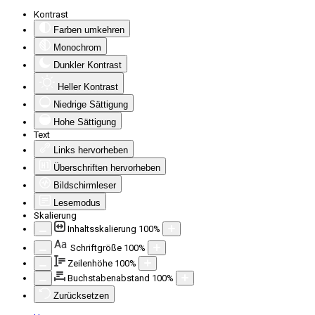
Kontrast
Farben umkehren
Monochrom
Dunkler Kontrast
Heller Kontrast
Niedrige Sättigung
Hohe Sättigung
Text
Links hervorheben
Überschriften hervorheben
Bildschirmleser
Lesemodus
Skalierung
Inhaltsskalierung
100
%
Aa
Schriftgröße
100
%
Zeilenhöhe
100
%
Buchstabenabstand
100
%
Zurücksetzen